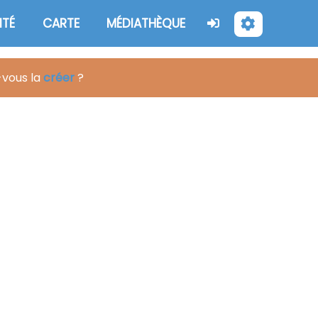
NTÉ
CARTE
MÉDIATHÈQUE
-vous la
créer
?